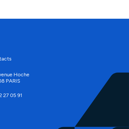
tacts
venue Hoche
08 PARIS
2 27 05 91