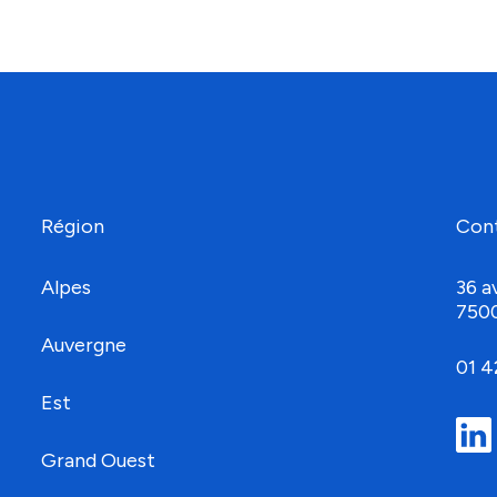
Région
Con
Alpes
36 a
750
Auvergne
01 4
Est
Grand Ouest