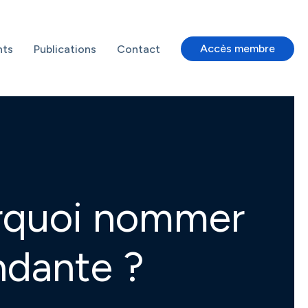
Accès membre
nts
Publications
Contact
urquoi nommer
ndante ?