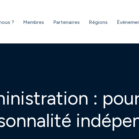
nous ?
Membres
Partenaires
Régions
Événeme
ministration : po
sonnalité indépe