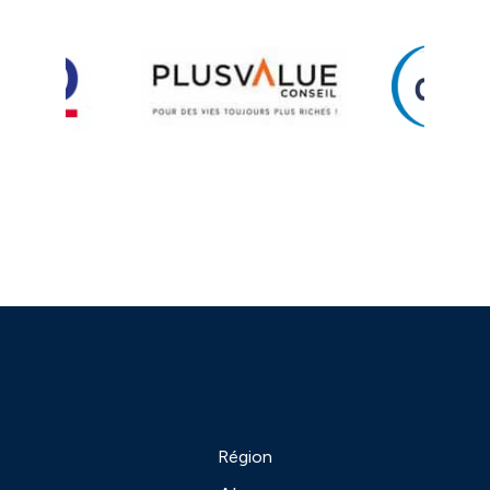
❬
❭
Région