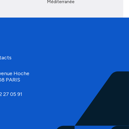
Méditerranée
tacts
venue Hoche
08 PARIS
2 27 05 91