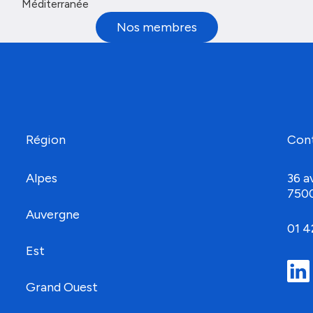
Méditerranée
Nos membres
Région
Con
Alpes
36 a
750
Auvergne
01 4
Est
Grand Ouest