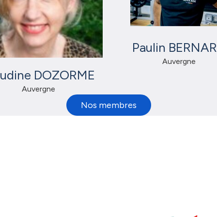
Paulin BERNA
Auvergne
audine DOZORME
Auvergne
Nos membres
artenaires en région Auverg