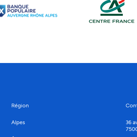
Région
Con
Alpes
36 a
750