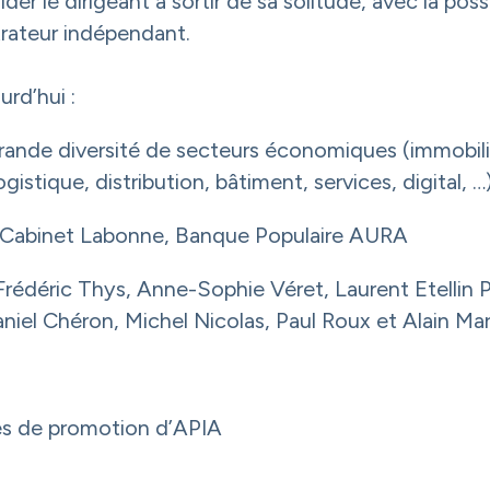
r le dirigeant à sortir de sa solitude, avec la possi
rateur indépendant.
rd’hui :
ande diversité de secteurs économiques (immobilier
ogistique, distribution, bâtiment, services, digital, …
: Cabinet Labonne, Banque Populaire AURA
rédéric Thys, Anne-Sophie Véret, Laurent Etellin 
niel Chéron, Michel Nicolas, Paul Roux et Alain Mar
es de promotion d’APIA