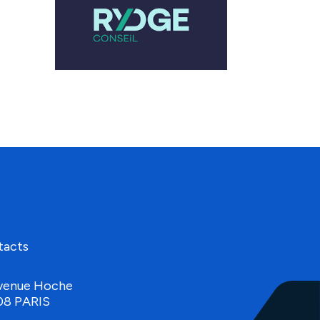
tacts
venue Hoche
08 PARIS