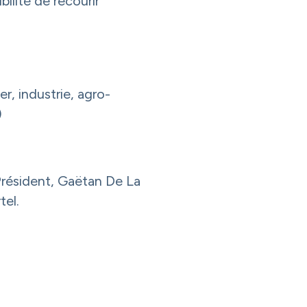
bilité de recourir
, industrie, agro-
)
Président, Gaëtan De La
tel.