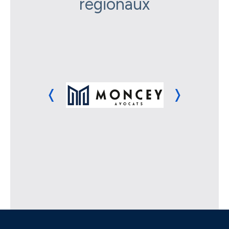
régionaux
❬
❭