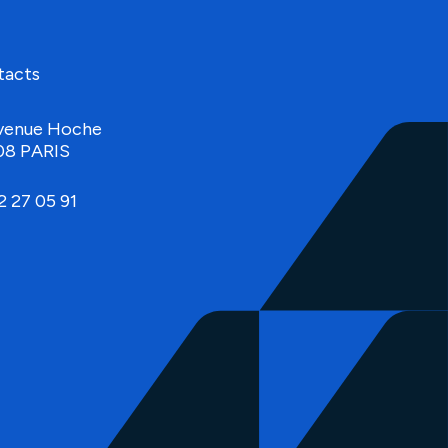
tacts
venue Hoche
08 PARIS
2 27 05 91