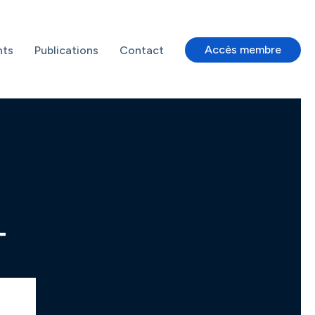
Accès membre
nts
Publications
Contact
4