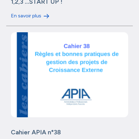
1,2,3 …START UP !
En savoir plus
Cahier APIA n°38