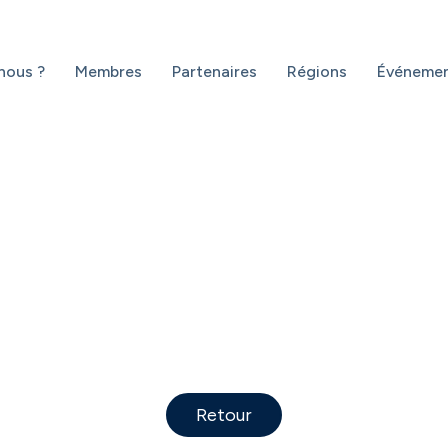
nous ?
Membres
Partenaires
Régions
Événeme
 IDF
Retour