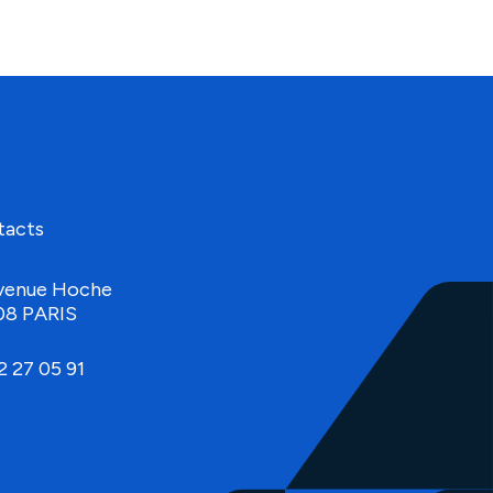
tacts
venue Hoche
08 PARIS
2 27 05 91