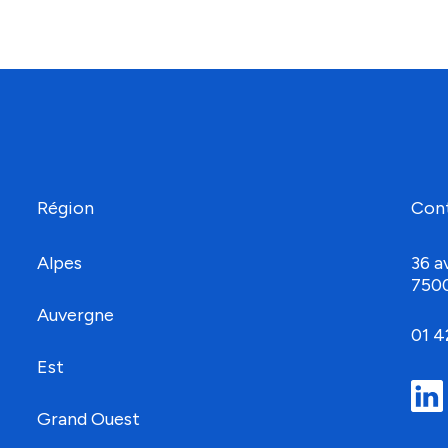
Région
Con
Alpes
36 a
750
Auvergne
01 4
Est
Grand Ouest