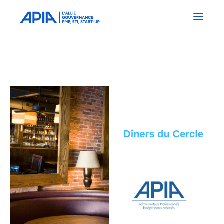
Administrateurs
Professionnels
Indépendants
Associés
REPORT Dîner- Débat :La RSE, du
projet d’entreprise au projet
stratégique – REPORT